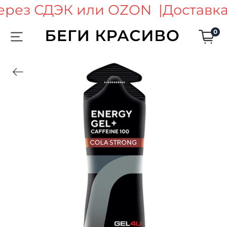
ерез СДЭК или OZON |
Доставка
0