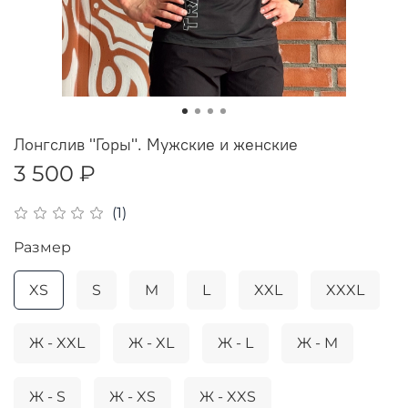
Лонгслив "Горы". Мужские и женские
3 500 ₽
(1)
Размер
XS
S
M
L
XXL
XXXL
Ж - XXL
Ж - XL
Ж - L
Ж - M
Ж - S
Ж - XS
Ж - XXS