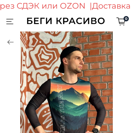
ерез СДЭК или OZON |
Доставка
0